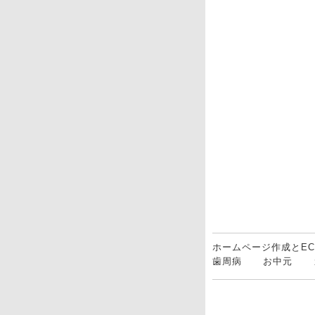
ホームページ作成とE
歯周病
お中元