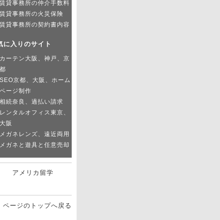
賃貸事務所の仲介手数料
賃貸事務所の火災保険
賃貸事務所の契約書内容
気に入りのサイト
カーテン大阪、神戸、京
都
SEO京都、大阪、ホーム
ページ制作
相続奈良、過払い請求
レンタルオフィス東京、
大阪
メガネレンズ、遠近両用
メガネと遊具と任意売却
アメリカ留学
ページのトップへ戻る